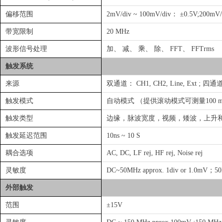
偏移范围
2mV/div ~ 100mV/div： ±0.5V;200mV/
带宽限制
20 MHz
波形信号处理
加、 减、 乘、 除、 FFT、 FFTrms
触发系统
来源
双通道： CH1, CH2, Line, Ext ; 四通道: 
触发模式
自动模式 （提供滚动模式可测量100 m
触发类型
边缘，脉波宽度，视频，矮波，上升和下降、 事件延
触发延迟范围
10ns ~ 10 S
耦合选项
AC, DC, LF rej, HF rej, Noise rej
灵敏度
DC~50MHz approx. 1div or 1.0mV；50
外部触发
范围
±15V