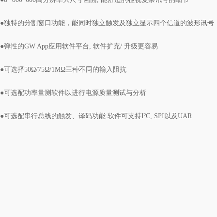
●独特的分割窗口功能，能同时独立触发及独立显示四个信道的波形讯号
●弹性的GW App应用软件平台, 软件扩充/ 升级更容易
●可选择50Ω/75Ω/1MΩ三种不同的输入阻抗
●可选配功率量测软件以进行电源质量测试与分析
●可选配串行总线的触发、译码功能.软件可支持I²C, SPI以及UAR