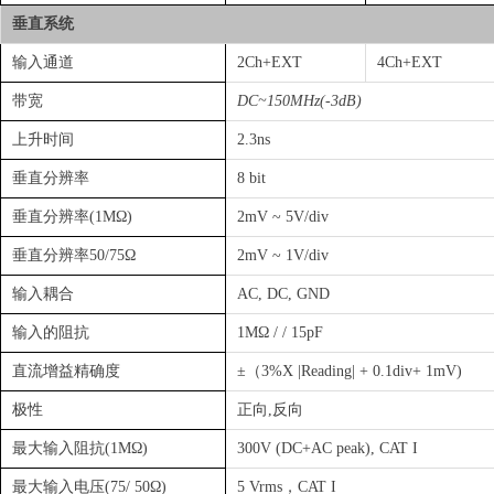
垂直系统
输入通道
2Ch+EXT
4Ch+EXT
带宽
DC~150MHz(-3dB)
上升时间
2.3ns
垂直分辨率
8 bit
垂直分辨率(1MΩ)
2mV ~ 5V/div
垂直分辨率50/75Ω
2mV ~ 1V/div
输入耦合
AC, DC, GND
输入的阻抗
1MΩ / / 15pF
直流增益精确度
±（3%X |Reading| + 0.1div+ 1mV)
极性
正向,反向
最大输入阻抗(1MΩ)
300V (DC+AC peak), CAT I
最大输入电压(75/ 50Ω)
5 Vrms，CAT I