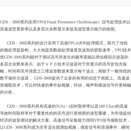
GDS - 3000系列采用VPO(Visual Persistence Oscilloscope）信号处理技术以
高速波型更新率以及多层次余辉显示来提高波型显示能力的效能。
GDS - 3000系列的设计采用了高速FPGA并列处理模式，取代了传统
的微处理器架构，大大地提高数据处理速度及波形的获取速率，VPO技术
使GDS-3000系列能对于测试讯号所发生的频率度能以类似模拟示波器的
多层次余辉来表示。由于ＶＰＯ技术示波器对于所显示的讯号皆包含振
幅，时间和讯号强度之三维波形数据来显示每个波点，相较于一般传统的
数字储存示波器， GDS-3000提供了众多的有用的信息于画面上。高速波
形撷取技术，可以对快速的事件如视频，抖动，噪声和矮波信号作更精确
的分析。
GDS - 3000系列具有高速的5GSa / s实时取样率以及100 GSa/s的高速
等效时间取样率对于重复性的的讯号进行更精密的波型重建，为市场提供
经济的波形测试的解决方案。高速信号采集能力偕同VPO信号撷取技术，
让GDS- 3000系列成为非常适合观测如视频，偶发信号和浪涌事件…瞬间