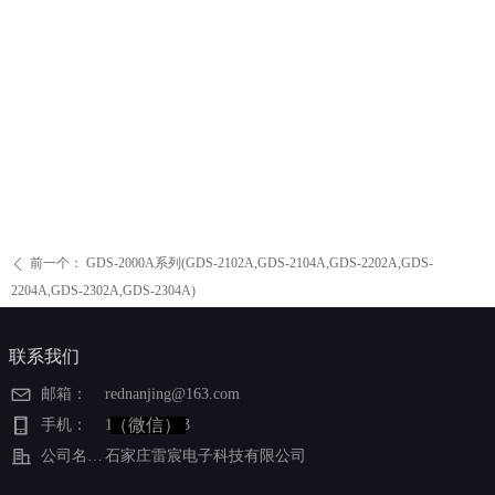
前一个：
GDS-2000A系列(GDS-2102A,GDS-2104A,GDS-2202A,GDS-
ꄴ
2204A,GDS-2302A,GDS-2304A)
联系我们
邮箱：
rednanjing@163.com
（微信）
手机：
15613327823
公司名称：
石家庄雷宸电子科技有限公司