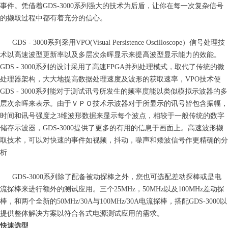
事件。凭借着GDS-3000系列强大的技术为后盾，让你在每一次复杂信号
的撷取过程中都有着充分的信心。
GDS - 3000系列采用VPO(Visual Persistence Oscilloscope）信号处理技
术以高速波型更新率以及多层次余晖显示来提高波型显示能力的效能。
GDS - 3000系列的设计采用了高速FPGA并列处理模式，取代了传统的微
处理器架构，大大地提高数据处理速度及波形的获取速率，VPO技术使
GDS - 3000系列能对于测试讯号所发生的频率度能以类似模拟示波器的多
层次余晖来表示。由于ＶＰＯ技术示波器对于所显示的讯号皆包含振幅，
时间和讯号强度之3维波形数据来显示每个波点，相较于一般传统的数字
储存示波器，GDS-3000提供了更多的有用的信息于画面上。高速波形撷
取技术，可以对快速的事件如视频，抖动，噪声和矮波信号作更精确的分
析
GDS-3000系列除了配备被动探棒之外，您也可选配差动探棒或是电
流探棒来进行额外的测试应用。三个25MHz，50MHz以及100MHz差动探
棒，和两个全新的50MHz/30A与100MHz/30A电流探棒，搭配GDS-3000以
提供整体解决方案以符合各式电源测试应用的需求。
快速选型