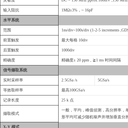
灵敏度
DC ~ 150 MHz pprox.100mV ;150 M
输入阻抗
1MΩ±3%，~ 16pF
水平系统
范围
1ns/div~100s/div (1-2-5 increments ;G
前置触发
最大每格 10div
后置触发
1000div
精确度
精确度± 20 ppm , ≧1 ms 时间间隔
信号撷取系统
实时采样率
2.5GSa /s
5GSa/s
等效取样率
最高100GSa/s
记录长度
25 k 点
一般，平均，峰值侦测，高分辨率，单次
撷取模式
形平均可减少随机噪声并增加垂直分
X-Y 模式