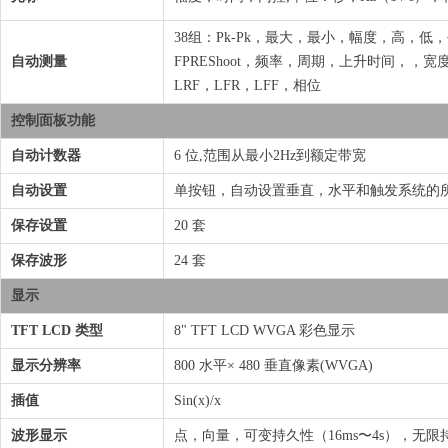
38组：Pk-Pk，最大，最小，幅度，高，低，平
自动测量
FPREShoot，频率，周期，上升时间，，宽度
LRF，LFR，LFF，相位
控制面板功能
自动计数器
6 位,范围从最小2Hz到额定带宽
自动设置
单按钮，自动设置垂直，水平和触发系统的
保存设置
20 套
保存波形
24 套
显示
TFT LCD 类型
8" TFT LCD WVGA 彩色显示
显示分辨率
800 水平× 480 垂直像素(WVGA)
插值
Sin(x)/x
波形显示
点，向量，可变持久性（16ms〜4s），无限