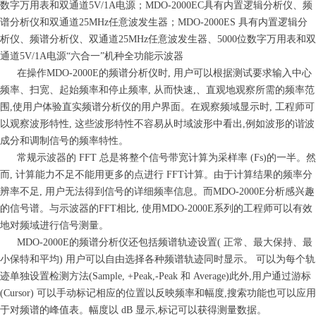
数字万用表和双通道5V/1A电源；MDO-2000EC具有内置逻辑分析仪、频
谱分析仪和双通道25MHz任意波发生器；MDO-2000ES 具有内置逻辑分
析仪、频谱分析仪、双通道25MHz任意波发生器、5000位数字万用表和双
通道5V/1A电源“六合一”机种全功能示波器
在操作MDO-2000E的频谱分析仪时, 用户可以根据测试要求输入中心
频率、扫宽、起始频率和停止频率, 从而快速,、直观地观察所需的频率范
围,使用户体验直实频谱分析仪的用户界面。在观察频域显示时, 工程师可
以观察波形特性, 这些波形特性不容易从时域波形中看出,例如波形的谐波
成分和调制信号的频率特性。
常规示波器的 FFT 总是将整个信号带宽计算为采样率 (Fs)的一半。然
而, 计算能力不足不能用更多的点进行 FFT计算。由于计算结果的频率分
辨率不足, 用户无法得到信号的详细频率信息。而MDO-2000E分析感兴趣
的信号谱。与示波器的FFT相比, 使用MDO-2000E系列的工程师可以有效
地对频域进行信号测量。
MDO-2000E的频谱分析仪还包括频谱轨迹设置( 正常、最大保持、最
小保特和平均) 用户可以自由选择各种频谱轨迹同时显示。 可以为每个轨
迹单独设置检测方法(Sample, +Peak,-Peak 和 Average)此外,用户通过游标
(Cursor) 可以手动标记相应的位置以反映频率和幅度,搜索功能也可以应用
于对频谱的峰值表。幅度以 dB 显示,标记可以获得测量数据。