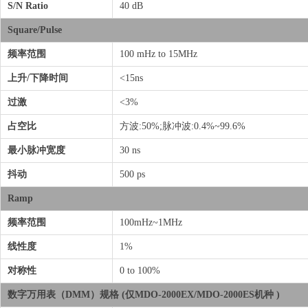
S/N Ratio
40 dB
Square/Pulse
频率范围
100 mHz to 15MHz
上升/下降时间
<15ns
过激
<3%
占空比
方波:50%;脉冲波:0.4%~99.6%
最小脉冲宽度
30 ns
抖动
500 ps
Ramp
频率范围
100mHz~1MHz
线性度
1%
对称性
0 to 100%
数字万用表（DMM）规格 (仅MDO-2000EX/MDO-2000ES机种 )