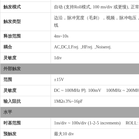
触发模式
自动 (支持Roll模式, 100 ms/div 或更慢), 正
边沿，脉冲宽度（毛刺），视频，脉冲电压，上
触发类型
线
释放范围
4ns~10s
耦合
AC,DC,LFrej. ,HFrej. ,Noiserej.
灵敏度
1div
外部触发
范围
±15V
灵敏度
DC ~ 100MHz 约. 100mV 100MHz ~ 200MH
输入阻抗
1MΩ±3%~16pF
水平
时基范围
1ns/div ~ 100s/div (1-2-5 increments) ROLL:
预触发
最大10 div