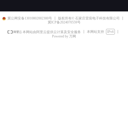
冀公网安备13010802002300号
版权所有© 石家庄雷宸电子科技有限公司
冀ICP备2024070559号
本网站支持
IPv6
本网站由阿里云提供云计算及安全服务
Powered by 万网