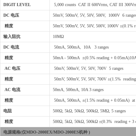
DIGIT LEVEL
5,000 counts CAT II 600Vrms, CAT III 300Vr
DC 电压
50mV, 500mV, 5V, 50V, 500V, 1000V 6 ra
精度
50mV, 500mV, 5V, 50V, 500V, 1000V ±(0.1% rea
输入阻抗
10MΩ
DC 电流
50mA, 500mA, 10A 3 ranges
精度
50mA - 500mA ±(0.5% reading + 0.05mA)10A
AC 电压
50mV, 500mV, 5V, 50V, 700V 5 ranges
精度
50mV, 500mV, 5V, 50V, 700V ±(1.5% reading + 1
AC 电流
50mA, 500mA, 10A 3 ranges
精度
50mA, 500mA, ±(1.5% reading + 0.05mA) at
电阻
500Ω, 5kΩ, 50kΩ, 500kΩ, 5MΩ, 5 ranges
精度
500Ω, 5kΩ, 50kΩ, 500kΩ ±(0.3% reading + 3 d
电源规格(仅MDO-2000EX/MDO-2000ES机种 )