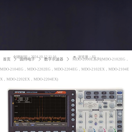
创建时间：
2024-10-12
11:16
浏览量：
83
넶
首页
固纬电子
数字示波器
MDO-2000E系列(MDO-2102EG，
ꄲ
ꄲ
ꄲ
MDO-2104EG，MDO-2202EG，MDO-2204EG，MDO-2102EX，MDO-2104E
X，MDO-2202EX，MDO-2204EX)