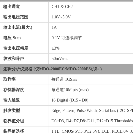
输出通道
CH1 & CH2
输出电压范围
1.0V~5.0V
输出电流(最大.)
1A
电压 Step
0.1V 可连续调节
输出电压精度
±3%
纹波和噪声
50mVrms
逻辑分析仪规格 (仅MDO-2000EC/MDO-2000ES机种 )
取样率
每通道 1GSa/s
存储器深度
每通道10M pts (max)
输入通道
16 Digital (D15 - D0)
触发类型
Edge, Pattern, Pulse Width, Serial bus (I2C, 
临界值分组
D0~D3, D4~D7,D8~D11 ,D12~D15 Thresholds
临界值选择
TTL, CMOS(5V,3.3V,2.5V), ECL, PECL,0V ,U