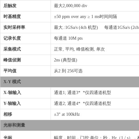
后触发
最大2,000,000 div
时基精度
±50 ppm over any ≥ 1 ms时间间隔
实时采样率
最大.:1GSa/s (4ch 机型) 每通道1GSa/s (
记录长度
每通道 10M pts
采集模式
正常, 平均, 峰值检测, 单次
峰值侦测
2ns (典型值)
平均值
从2 到 256可选
X-Y 模式
X-轴输入
通道1; 通道3* *仅四通道机型
Y-轴输入
通道2; 通道4* *仅四通道机型
相移
±3° at 100kHz
光标和测量
光标
幅度，时间，门控;单位：秒，Hz（1 / s