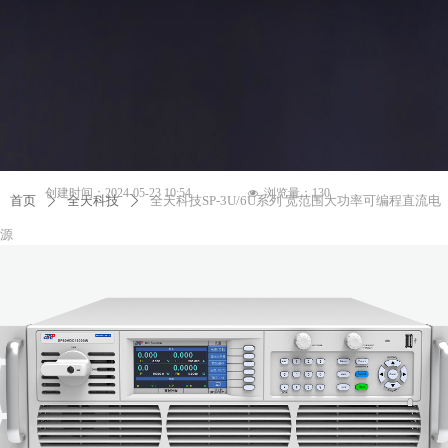
创建时间：
2024-05-23
10:54
浏览量：
130
넶
首页
全天科技
全天科技SP-3U/6U系列 宽范围大功率可编程直流电
ꄲ
ꄲ
源