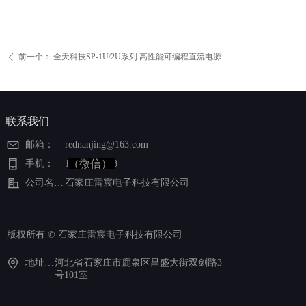
前一个：
全天科技SP-1U/2U系列 高性能可编程直流电源
ꄴ
联系我们
邮箱：
rednanjing@163.com
（微信）
手机：
15613327823
公司名称：
石家庄雷宸电子科技有限公司
版权所有 ©
石家庄雷宸电子科技有限公司
地址：河北省石家庄市鹿泉区昌盛大街双剑路3号101室
河北省石家庄市鹿泉区昌盛大街双剑路3
号101室