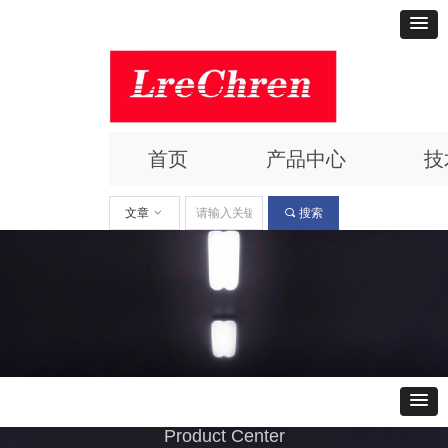
首页
产品中心
技
文章
ꀁ
끠
搜索
产品中心
Product Center