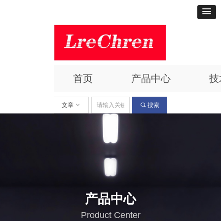
首页
产品中心
技
文章
ꀁ
끠
搜索
产品中心
Product Center